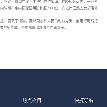
，组织动员协调在汉员工进行物资捐赠。在较短时间内，一池云
向随州市定向捐赠医用防护服2000套，向江岸区慈善会捐赠救
任感，要敢于担当，要以国家和人民的利益为重。他用行动践行
书写新华章，为重振武汉经济再作新贡献。
热点栏目
快捷导航