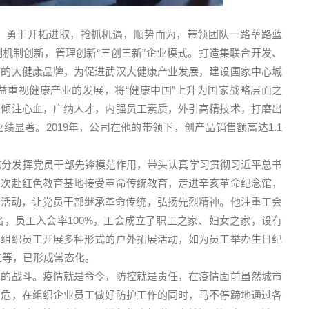
，勇于开拓进取，抢抓机遇，顺势而为，带领团队一路荜路蓝
机制创新，管理创新“三创三新”企业模式。打造集联合开发、
体的大健康品牌，为促进武汉大健康产业发展，建设国家中心城
益重视健康产业的发展，将“健康中国”上升为国家战略层面之
上倾注心血，广纳人才，内强员工素质，外引高精技术，打磨出
显著。2019年，公司在他的带领下，创产品销售额高达1.1
长充分发挥党员干部先锋模范作用，带头认真学习贯彻习近平总书
多次赴红色教育基地接受革命传统教育，走进辛亥革命纪念馆，
教育活动，让党员干部继承革命传统，弘扬先烈精神。他注重工会
名，员工入会率100%，工会成立了职工之家、妇女之家，设有
常组织员工开展多种形式的户外拓展活动，如为员工举办生日纪
工等，已形成常态化。
烟的战斗。疫情就是命令，防控就是责任，在疫情面前虽然城市
安危，在组织企业员工做好防护工作的同时，马不停蹄地通过各