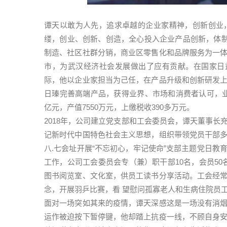
谭天以敢为人先，追求卓越的企业家精神，创新创业
缕，创业、创新、创造，全心投入企业产品创新，体制
制造、社区社群分销，商业区零售化和品牌服务为一
市，为武汉经济社会发展做出了应有贡献。在国家日
际，他以企业家担当为己任，在产品升级和创新研发
日瑧完善高端产品，获得业界、市场和消费者认可，业绩
亿元，产值7550万元，上缴税收390多万元。
2018年，公司建立党支部和工会委员会，谭天董事
记新时代中国特色社会主义思想，组织带领党员干部
八.七会址开展“不忘初心，牢记使命”支部主题党日
工作，公司工会委员会专（兼）职干部10名，会员50
图书阅览室、文化室，供员工读书分享活动。工会经
念，开展羽乒比赛，看 望慰问孤寡老人和生病住院员
面对一场突如其来的疫情，谭天深感这是一场没有消
运作被迫按下暂停键，他却踏上抗疫一线，不顾自身